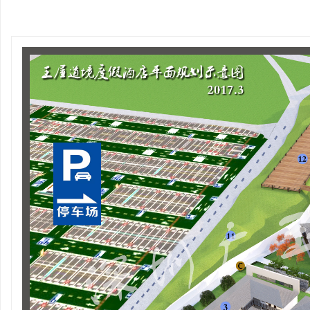
禹州耀润集团营销中心、办公楼装修工
伟业新乡中央公园营
玉
程
源