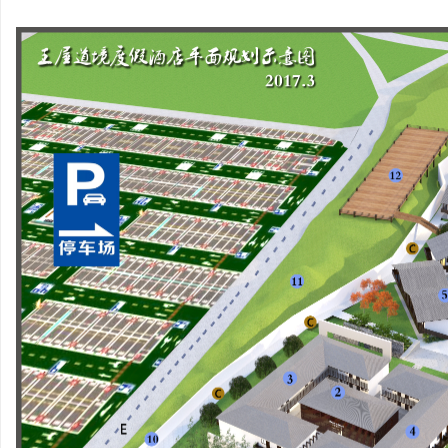
平顶山领创壹号院会
玉
中心装
源